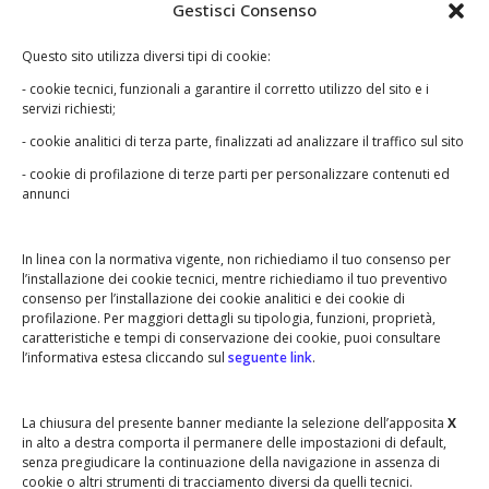
Gestisci Consenso
Le foto raccolte in questo sito
Questo sito utilizza diversi tipi di cookie:
appartengono ai legittimi proprietari e
- cookie tecnici, funzionali a garantire il corretto utilizzo del sito e i
servizi richiesti;
non possono essere in nessun modo
- cookie analitici di terza parte, finalizzati ad analizzare il traffico sul sito
utilizzate senza autorizzazione.
Qualora riscontrassi un qualche abuso o
- cookie di profilazione di terze parti per personalizzare contenuti ed
annunci
qualche errore,
contattaci
.
In linea con la normativa vigente, non richiediamo il tuo consenso per
l’installazione dei cookie tecnici, mentre richiediamo il tuo preventivo
consenso per l’installazione dei cookie analitici e dei cookie di
•
•
BARCON STORICO
LE ASSOCIAZIONI
profilazione. Per maggiori dettagli su tipologia, funzioni, proprietà,
caratteristiche e tempi di conservazione dei cookie, puoi consultare
•
•
IL GRUPPO ALPINI
NOI PER BARCON
l’informativa estesa cliccando sul
seguente link
.
•
IL COMITATO GENITORI
LA FIERA DI SAN MICHELE
La chiusura del presente banner mediante la selezione dell’apposita
X
in alto a destra comporta il permanere delle impostazioni di default,
senza pregiudicare la continuazione della navigazione in assenza di
cookie o altri strumenti di tracciamento diversi da quelli tecnici.