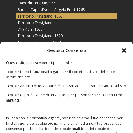
Carte du Trevisan, 1776
Barcon Capo d’Aqua: Angelo Prati, 1763
Territorio Trevigiano, 1665
Territorio Trevigiano
Villa Pola, 1637
Territorio Trevigiano, 1620
Territorio Trivigiano, 1591
Tarvisini agri typus, 1580
Gestisci Consenso
Il trevigiano in età moderna
Questo sito utilizza diversi tipi di cookie:
- cookie tecnici, funzionali a garantire il corretto utilizzo del sito e i
servizi richiesti;
- cookie analitici di terza parte, finalizzati ad analizzare il traffico sul sito
- cookie di profilazione di terze parti per personalizzare contenuti ed
Le foto raccolte in questo sito appartengono ai
annunci
legittimi proprietari e non possono essere in
nessun modo utilizzate senza autorizzazione.
Qualora riscontrassi un qualche abuso o
In linea con la normativa vigente, non richiediamo il tuo consenso per
l’installazione dei cookie tecnici, mentre richiediamo il tuo preventivo
qualche errore,
contattaci
.
consenso per l’installazione dei cookie analitici e dei cookie di