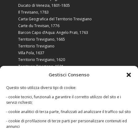
Ducato di Venezia, 1801-1805
Il Trevisano, 1783
Carta Geografica del Territorio Trevigiano
Carte du Trevisan, 1776
Barcon Capo d’Aqua: Angelo Prati, 1763
Territorio Trevigiano, 1665
Territorio Trevigiano
Villa Pola, 1637
Territorio Trevigiano, 1620
Territorio Trivigiano, 1591
Tarvisini agri typus, 1580
Gestisci Consenso
Il trevigiano in età moderna
Questo sito utilizza diversi tipi di cookie:
- cookie tecnici, funzionali a garantire il corretto utilizzo del sito e i
servizi richiesti;
- cookie analitici di terza parte, finalizzati ad analizzare il traffico sul sito
- cookie di profilazione di terze parti per personalizzare contenuti ed
Le foto raccolte in questo sito appartengono ai
annunci
legittimi proprietari e non possono essere in