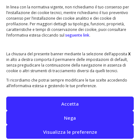
nessun modo utilizzate senza autorizzazione.
Qualora riscontrassi un qualche abuso o
In linea con la normativa vigente, non richiediamo il tuo consenso per
l’installazione dei cookie tecnici, mentre richiediamo il tuo preventivo
qualche errore,
contattaci
.
consenso per l’installazione dei cookie analitici e dei cookie di
profilazione. Per maggiori dettagli su tipologia, funzioni, proprietà,
caratteristiche e tempi di conservazione dei cookie, puoi consultare
l’informativa estesa cliccando sul
seguente link
.
•
•
BARCON STORICO
LE ASSOCIAZIONI
•
•
IL GRUPPO ALPINI
NOI PER BARCON
La chiusura del presente banner mediante la selezione dell’apposita
X
in alto a destra comporta il permanere delle impostazioni di default,
•
IL COMITATO GENITORI
senza pregiudicare la continuazione della navigazione in assenza di
LA FIERA DI SAN MICHELE
cookie o altri strumenti di tracciamento diversi da quelli tecnici.
Ti ricordiamo che potrai sempre modificare le tue scelte accedendo
all’informativa estesa e gestendo le tue preferenze.
Accetta
da
martexx
· © 2001-2026 – redazione di barcon.it
Nega
info@barcon.it
· barcon di vedelago (treviso) italia
Privacy policy
·
Cookie policy
Visualizza le preferenze