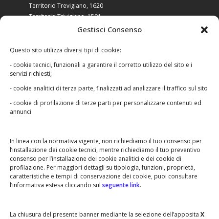
Territorio Trevigiano, 1620
Territorio Trivigiano, 1591
Tarvisini agri typus, 1580
Gestisci Consenso
Il trevigiano in età moderna
Questo sito utilizza diversi tipi di cookie:
- cookie tecnici, funzionali a garantire il corretto utilizzo del sito e i
servizi richiesti;
- cookie analitici di terza parte, finalizzati ad analizzare il traffico sul sito
- cookie di profilazione di terze parti per personalizzare contenuti ed
Le foto raccolte in questo sito appartengono ai
annunci
legittimi proprietari e non possono essere in
nessun modo utilizzate senza autorizzazione.
In linea con la normativa vigente, non richiediamo il tuo consenso per
Qualora riscontrassi un qualche abuso o
l’installazione dei cookie tecnici, mentre richiediamo il tuo preventivo
qualche errore,
contattaci
.
consenso per l’installazione dei cookie analitici e dei cookie di
profilazione. Per maggiori dettagli su tipologia, funzioni, proprietà,
caratteristiche e tempi di conservazione dei cookie, puoi consultare
l’informativa estesa cliccando sul
seguente link
.
•
•
BARCON STORICO
LE ASSOCIAZIONI
•
•
IL GRUPPO ALPINI
NOI PER BARCON
La chiusura del presente banner mediante la selezione dell’apposita
X