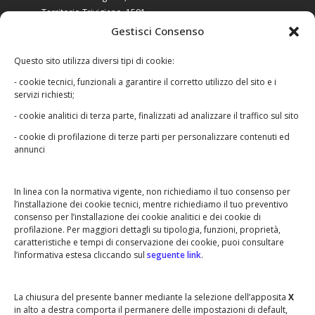
Territorio Trivigiano, 1591
Tarvisini agri typus, 1580
Gestisci Consenso
Il trevigiano in età moderna
Questo sito utilizza diversi tipi di cookie:
- cookie tecnici, funzionali a garantire il corretto utilizzo del sito e i
servizi richiesti;
- cookie analitici di terza parte, finalizzati ad analizzare il traffico sul sito
- cookie di profilazione di terze parti per personalizzare contenuti ed
Le foto raccolte in questo sito appartengono ai
annunci
legittimi proprietari e non possono essere in
nessun modo utilizzate senza autorizzazione.
Qualora riscontrassi un qualche abuso o
In linea con la normativa vigente, non richiediamo il tuo consenso per
l’installazione dei cookie tecnici, mentre richiediamo il tuo preventivo
qualche errore,
contattaci
.
consenso per l’installazione dei cookie analitici e dei cookie di
profilazione. Per maggiori dettagli su tipologia, funzioni, proprietà,
caratteristiche e tempi di conservazione dei cookie, puoi consultare
l’informativa estesa cliccando sul
seguente link
.
•
•
BARCON STORICO
LE ASSOCIAZIONI
•
•
IL GRUPPO ALPINI
NOI PER BARCON
La chiusura del presente banner mediante la selezione dell’apposita
X
in alto a destra comporta il permanere delle impostazioni di default,