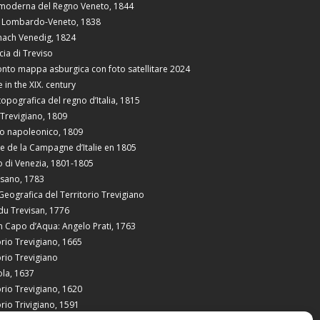
moderna del Regno Veneto, 1844
 Lombardo-Veneto, 1838
nach Venedig, 1824
cia di Treviso
nto mappa asburgica con foto satellitare 2024
 in the XIX. century
topografica del regno d’Italia, 1815
Trevigiano, 1809
o napoleonico, 1809
e de la Campagne d’Italie en 1805
 di Venezia, 1801-1805
visano, 1783
Geografica del Territorio Trevigiano
du Trevisan, 1776
 Capo d’Aqua: Angelo Prati, 1763
orio Trevigiano, 1665
orio Trevigiano
ola, 1637
orio Trevigiano, 1620
orio Trivigiano, 1591