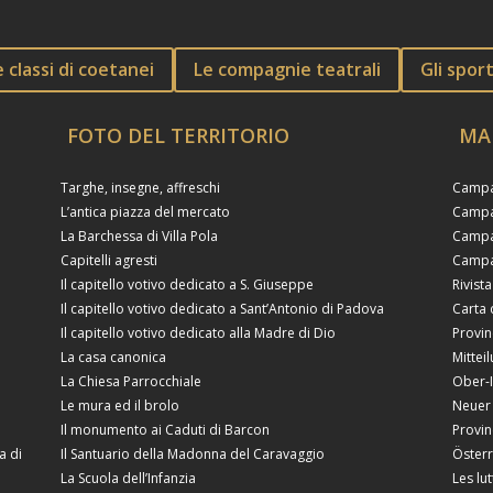
e classi di coetanei
Le compagnie teatrali
Gli sport
FOTO DEL TERRITORIO
MA
Targhe, insegne, affreschi
Campag
L’antica piazza del mercato
Campag
La Barchessa di Villa Pola
Campag
Capitelli agresti
Campag
Il capitello votivo dedicato a S. Giuseppe
Rivista
Il capitello votivo dedicato a Sant’Antonio di Padova
Carta 
Il capitello votivo dedicato alla Madre di Dio
Provin
La casa canonica
Mittei
La Chiesa Parrocchiale
Ober-I
Le mura ed il brolo
Neuer 
Il monumento ai Caduti di Barcon
Provin
a di
Il Santuario della Madonna del Caravaggio
Öster
La Scuola dell’Infanzia
Les lu