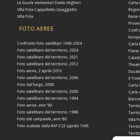
Le Scuole elementari Dante Alighieri
Carta 
Villa Pola-Cappelletto-Quaggiotto
Regno
Villa Pola
Reise 
Provin
FOTO AEREE
Confro
Europe
Confronto foto satellitari: 1945-2024
Carta 
Foto satellitare del territorio, 2024
Paese 
Foto satellitare del territorio, 2021
Catast
Foto satellitare del territorio, 2012
Theatr
Foto aeree, 2 aprile 2010
Ducato
Foto satellitare del territorio, 2006
Il Tre
Foto dal fungo, 2006
Carta 
Foto satellitare del territorio, 2000
Carte 
Foto satellitare del territorio, 1994
Barcon
Foto aeree, anni ’90
Territ
Foto satellitare del territorio, 1988
Territ
Foto dal campanile, anni ’80
Villa P
Foto scattate dalla RAF il 22 agosto 1945
Territ
Territ