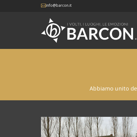
info@barcon.it

Abbiamo unito del