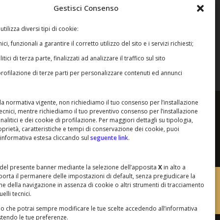
ini agri typus, 1580
Gestisci Consenso
vigiano in età moderna
utilizza diversi tipi di cookie:
ici, funzionali a garantire il corretto utilizzo del sito e i servizi richiesti;
itici di terza parte, finalizzati ad analizzare il traffico sul sito
profilazione di terze parti per personalizzare contenuti ed annunci
 la normativa vigente, non richiediamo il tuo consenso per l’installazione
ecnici, mentre richiediamo il tuo preventivo consenso per l’installazione
nalitici e dei cookie di profilazione. Per maggiori dettagli su tipologia,
un modo utilizzate senza autorizzazione.
oprietà, caratteristiche e tempi di conservazione dei cookie, puoi
taci
.
’informativa estesa cliccando sul
seguente link
.
 del presente banner mediante la selezione dell’apposita
X
in alto a
orta il permanere delle impostazioni di default, senza pregiudicare la
•
•
IL COMITATO GENITORI
e della navigazione in assenza di cookie o altri strumenti di tracciamento
elli tecnici.
mo che potrai sempre modificare le tue scelte accedendo all’informativa
stendo le tue preferenze.