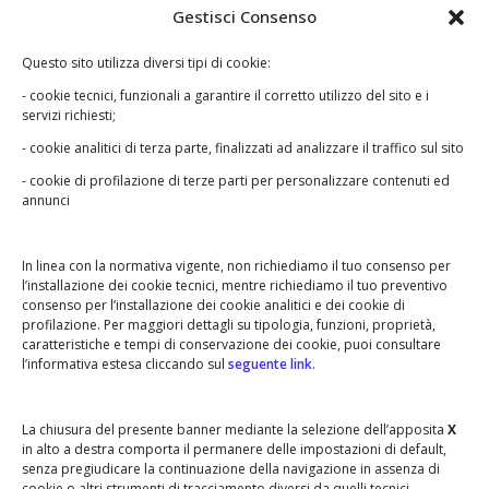
Tarvisini agri typus, 1580
Gestisci Consenso
Il trevigiano in età moderna
Questo sito utilizza diversi tipi di cookie:
- cookie tecnici, funzionali a garantire il corretto utilizzo del sito e i
servizi richiesti;
- cookie analitici di terza parte, finalizzati ad analizzare il traffico sul sito
- cookie di profilazione di terze parti per personalizzare contenuti ed
Le foto raccolte in questo sito appartengono ai
annunci
legittimi proprietari e non possono essere in
nessun modo utilizzate senza autorizzazione.
In linea con la normativa vigente, non richiediamo il tuo consenso per
Qualora riscontrassi un qualche abuso o
l’installazione dei cookie tecnici, mentre richiediamo il tuo preventivo
qualche errore,
contattaci
.
consenso per l’installazione dei cookie analitici e dei cookie di
profilazione. Per maggiori dettagli su tipologia, funzioni, proprietà,
caratteristiche e tempi di conservazione dei cookie, puoi consultare
l’informativa estesa cliccando sul
seguente link
.
•
•
BARCON STORICO
LE ASSOCIAZIONI
•
•
IL GRUPPO ALPINI
NOI PER BARCON
La chiusura del presente banner mediante la selezione dell’apposita
X
in alto a destra comporta il permanere delle impostazioni di default,
•
IL COMITATO GENITORI
senza pregiudicare la continuazione della navigazione in assenza di
cookie o altri strumenti di tracciamento diversi da quelli tecnici.