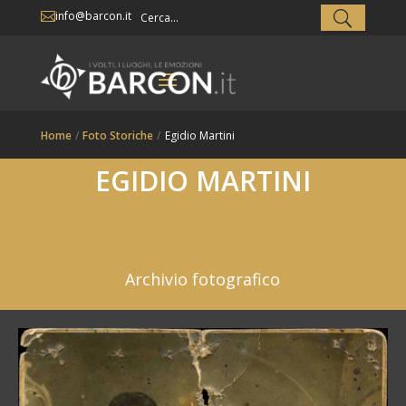
info@barcon.it

Home
/
Foto Storiche
/
Egidio Martini
EGIDIO MARTINI
Archivio fotografico